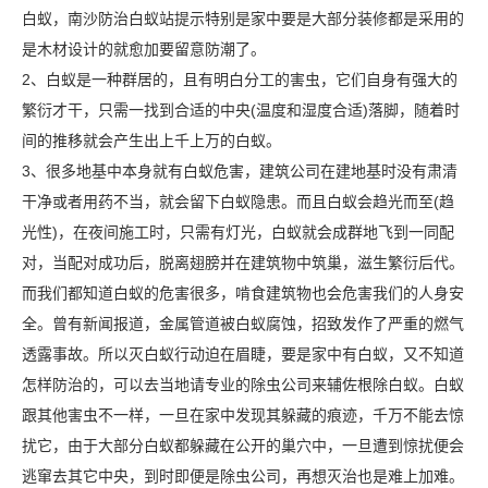
白蚁，南沙防治白蚁站提示特别是家中要是大部分装修都是采用的
是木材设计的就愈加要留意防潮了。
2、白蚁是一种群居的，且有明白分工的害虫，它们自身有强大的
繁衍才干，只需一找到合适的中央(温度和湿度合适)落脚，随着时
间的推移就会产生出上千上万的白蚁。
3、很多地基中本身就有白蚁危害，建筑公司在建地基时没有肃清
干净或者用药不当，就会留下
白蚁隐患
。而且白蚁会趋光而至(趋
光性)，在夜间施工时，只需有灯光，白蚁就会成群地飞到一同配
对，当配对成功后，脱离翅膀并在建筑物中筑巢，滋生繁衍后代。
而我们都知道白蚁的危害很多，啃食建筑物也会危害我们的人身安
全。曾有新闻报道，金属管道被白蚁腐蚀，招致发作了严重的燃气
透露事故。所以灭白蚁行动迫在眉睫，要是家中有白蚁，又不知道
怎样防治的，可以去当地请专业的除虫公司来辅佐根除白蚁。白蚁
跟其他害虫不一样，一旦在家中发现其躲藏的痕迹，千万不能去惊
扰它，由于大部分白蚁都躲藏在公开的巢穴中，一旦遭到惊扰便会
逃窜去其它中央，到时即便是
除虫公司
，再想灭治也是难上加难。