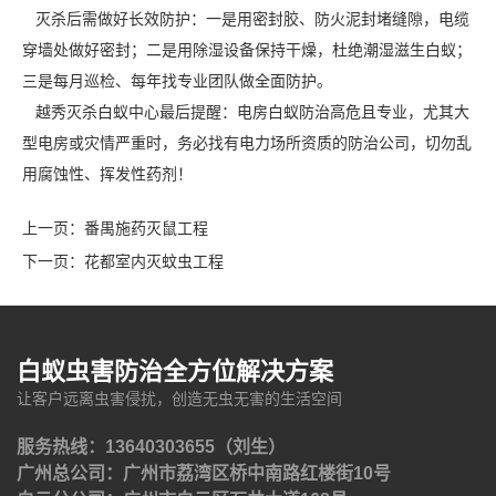
灭杀后需做好长效防护：一是用
密封胶
、防火泥封堵缝隙，电缆
穿墙处做好密封；二是用除湿设备保持干燥，杜绝潮湿滋生白蚁；
三是每月巡检、每年找专业团队做全面防护。
越秀灭杀白蚁中心最后提醒：电房白蚁防治高危且专业，尤其大
型电房或灾情严重时，务必找有电力场所资质的防治公司，切勿乱
用腐蚀性、挥发性药剂！
上一页：
番禺施药灭鼠工程
下一页：
花都室内灭蚊虫工程
白蚁虫害防治全方位解决方案
让客户远离虫害侵扰，创造无虫无害的生活空间
服务热线：13640303655（刘生）
广州总公司：广州市荔湾区桥中南路红楼街10号