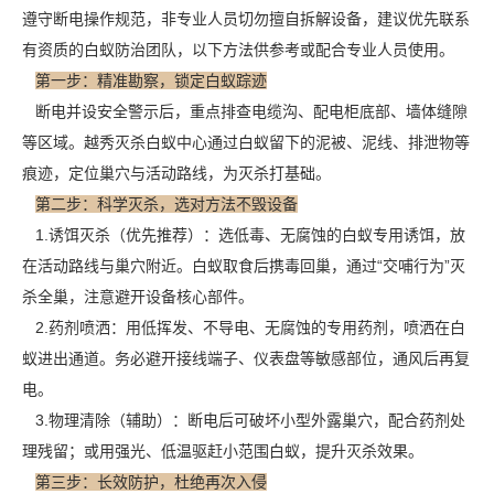
遵守断电操作规范，非专业人员切勿擅自拆解设备，建议优先联系
有资质的白蚁防治团队，以下方法供参考或配合专业人员使用。
第一步：精准勘察，锁定白蚁踪迹
断电并设安全警示后，重点排查电缆沟、配电柜底部、墙体缝隙
等区域。越秀灭杀白蚁中心通过白蚁留下的泥被、泥线、排泄物等
痕迹，定位巢穴与活动路线，为灭杀打基础。
第二步：科学灭杀，选对方法不毁设备
1.诱饵灭杀（优先推荐）：选低毒、无腐蚀的白蚁专用诱饵，放
在活动路线与巢穴附近。
白蚁取食
后携毒回巢，通过“交哺行为”灭
杀全巢，注意避开设备核心部件。
2.药剂喷洒：用低挥发、不导电、无腐蚀的专用药剂，喷洒在白
蚁进出通道。务必避开接线端子、仪表盘等敏感部位，通风后再复
电。
3.物理清除（辅助）：断电后可破坏小型外露巢穴，配合药剂处
理残留；或用强光、低温驱赶小范围白蚁，提升灭杀效果。
第三步：长效防护，杜绝再次入侵