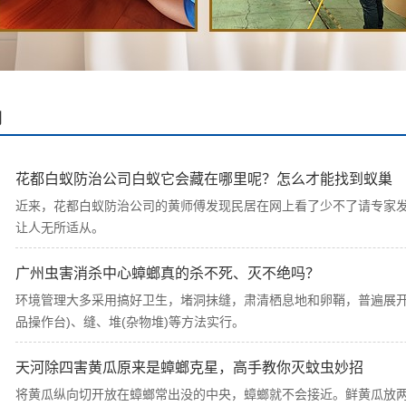
闻
花都白蚁防治公司白蚁它会藏在哪里呢？怎么才能找到蚁巢
近来，花都白蚁防治公司的黄师傅发现民居在网上看了少不了请专家
让人无所适从。
广州虫害消杀中心蟑螂真的杀不死、灭不绝吗？
环境管理大多采用搞好卫生，堵洞抹缝，肃清栖息地和卵鞘，普遍展开“八
品操作台)、缝、堆(杂物堆)等方法实行。
天河除四害黄瓜原来是蟑螂克星，高手教你灭蚊虫妙招
将黄瓜纵向切开放在蟑螂常出没的中央，蟑螂就不会接近。鲜黄瓜放