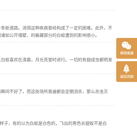
一条新道路。消弭这种疾病曾经构成了一定的困难。此外，不
制诸如公开墙壁、的躲藏部分的白蚁遭到的影响很小。
大白蚁喜欢在清晨，月光亮堂时进行。一切的有翅成虫都明发
情瞬间不好了，而这些场所普遍都会定期消杀，那么杀虫灭
么样子，有的以为白蚁是白色的，飞出的黑色长翅蚁不是白