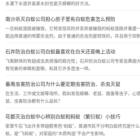
水灌下水道并盖紧水封也是灭蟑螂的好方法。
南沙杀灭白蚁公司担心房子里有白蚁危害怎么预防
一旦蚂蚁道路被摧毁，它将发现风险并丢弃被摧毁的蚂蚁道路并重建
能运用普通的喷雾杀虫剂，由于普通的杀虫剂是短效的，并且用于控
石井防治白蚁公司白蚁最喜欢在白天还是晚上活动
飞离群体的有翅成虫具很强的趋光性；石井防治白蚁公司专家说黄翅
育完善的单眼和复眼，和其它许多昆虫一样。
番禺虫害防治公司为什么要定期虫害防治、杀虫灭鼠
在生活、工作或文娱等场所，假如发现蟑螂、老鼠、跳蚤等虫子，心
鼠、虫害防治都有什么益处？
花都灭治白蚁中心辨别白蚁和蚂蚁（繁衍蚁）小技巧
家里午后飞出许多带翅膀黑色“蚂蚁”，普通市民不分明白蚁终究是什
蚁，是“飞蚂蚁”，对家庭的“木质构造”不会产生影响。