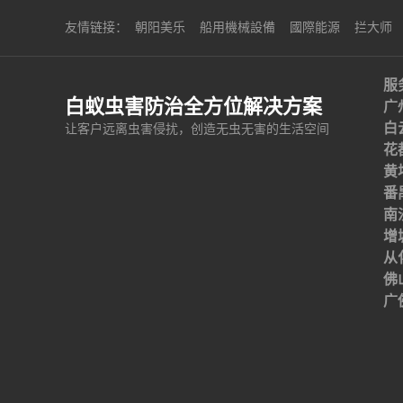
友情链接：
朝阳美乐
船用機械設備
國際能源
拦大师
服
白蚁虫害防治全方位解决方案
广
白
让客户远离虫害侵扰，创造无虫无害的生活空间
花
黄
番
南
增
从
佛
广