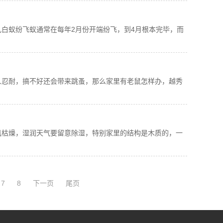
白蚁纷飞蚁通常在每年2月份开端纷飞，到4月根本完毕，而
人忍耐，搞不好还会带来跳蚤，那么家里有老鼠怎样办，越秀
风枯燥，湿润天气要留意除湿，特别家里的结构是木质的，一
7
8
下一页
尾页