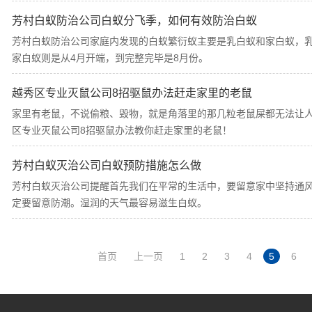
芳村白蚁防治公司白蚁分飞季，如何有效防治白蚁
芳村白蚁防治公司家庭内发现的白蚁繁衍蚁主要是乳白蚁和家白蚁，乳
家白蚁则是从4月开端，到完整完毕是8月份。
越秀区专业灭鼠公司8招驱鼠办法赶走家里的老鼠
家里有老鼠，不说偷粮、毁物，就是角落里的那几粒老鼠屎都无法让
区专业灭鼠公司8招驱鼠办法教你赶走家里的老鼠！
芳村白蚁灭治公司白蚁预防措施怎么做
芳村白蚁灭治公司提醒首先我们在平常的生活中，要留意家中坚持通
定要留意防潮。湿润的天气最容易滋生白蚁。
首页
上一页
1
2
3
4
5
6